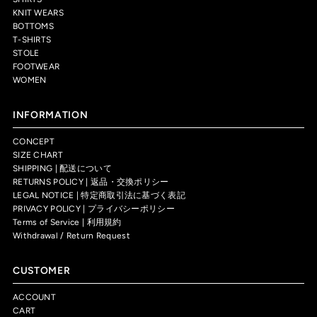
KNIT WEARS
BOTTOMS
T-SHIRTS
STOLE
FOOTWEAR
WOMEN
INFORMATION
CONCEPT
SIZE CHART
SHIPPING | 配送について
RETURNS POLICY | 返品・交換ポリシー
LEGAL NOTICE | 特定商取引法に基づく表記
PRIVACY POLICY | プライバシーポリシー
Terms of Service | 利用規約
Withdrawal / Return Request
CUSTOMER
ACCOUNT
CART