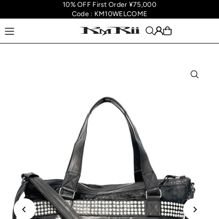
10% OFF First Order ¥75,000
Translation missing: en.accessibility.skip_to_text
Code : KM10WELCOME